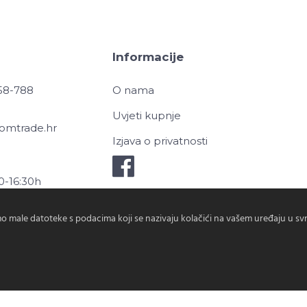
Informacije
958-788
O nama
Uvjeti kupnje
omtrade.hr
Izjava o privatnosti
0-16:30h
0h
o male datoteke s podacima koji se nazivaju kolačići na vašem uređaju u s
Tecomtrade ©2026
Izrada shopa - NymphByte