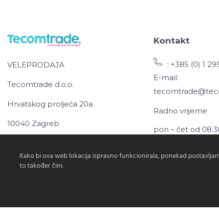
Kontakt
: +385 (0) 1 2
VELEPRODAJA
E-mail:
Tecomtrade d.o.o.
tecomtrade@tec
Hrvatskog proljeća 20a
Radno vrijeme
10040 Zagreb
pon – čet od 08:3
pet: od 8:30-15:0
Kako bi ova web lokacija ispravno funkcionirala, ponekad postavljam
to također čini.