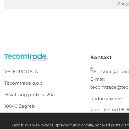
Akcij
Kontakt
: +385 (0) 1 2
VELEPRODAJA
E-mail:
Tecomtrade d.o.o.
tecomtrade@tec
Hrvatskog proljeća 20a
Radno vrijeme
10040 Zagreb
pon – čet od 08:3
pet: od 8:30-15:0
Kako bi ova web lokacija ispravno funkcionirala, ponekad postavljam