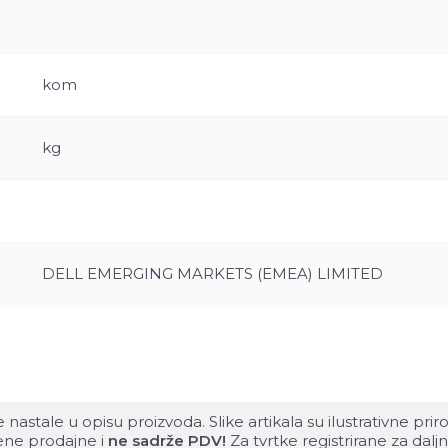
kom
kg
DELL EMERGING MARKETS (EMEA) LIMITED
tale u opisu proizvoda. Slike artikala su ilustrativne pri
čene prodajne i
ne sadrže PDV!
Za tvrtke registrirane za da