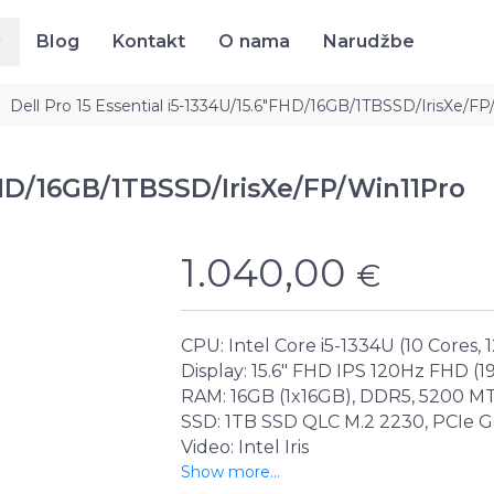
Blog
Kontakt
O nama
Narudžbe
Blog
Kontakt
O nama
Narudžbe
Dell Pro 15 Essential i5-1334U/15.6"FHD/16GB/1TBSSD/IrisXe/F
"FHD/16GB/1TBSSD/IrisXe/FP/Win11Pro
1.040,00
€
CPU: Intel Core i5-1334U (10 Cores,
Display: 15.6" FHD IPS 120Hz FHD (1
RAM: 16GB (1x16GB), DDR5, 5200 MT
SSD: 1TB SSD QLC M.2 2230, PCIe 
Video: Intel Iris
Show more...