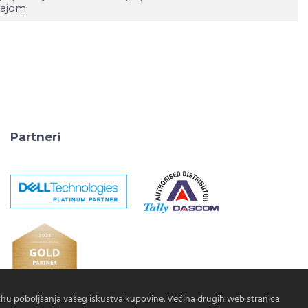
dajom.
Partneri
vrhu poboljšanja vašeg iskustva kupovine. Većina drugih web stranica