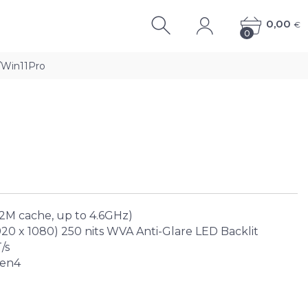
0,00
€
0
0
P/Win11Pro
 12M cache, up to 4.6GHz)
920 x 1080) 250 nits WVA Anti-Glare LED Backlit
/s
Gen4