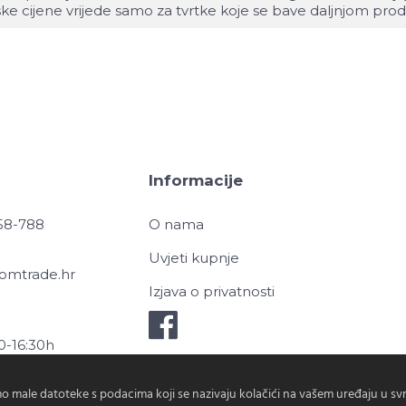
ske cijene vrijede samo za tvrtke koje se bave daljnjom pro
Informacije
958-788
O nama
Uvjeti kupnje
omtrade.hr
Izjava o privatnosti
0-16:30h
0h
o male datoteke s podacima koji se nazivaju kolačići na vašem uređaju u s