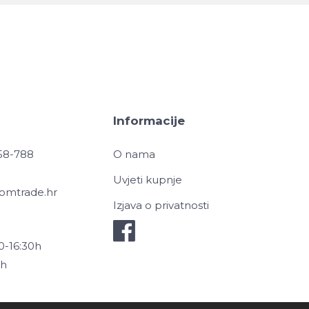
Informacije
958-788
O nama
Uvjeti kupnje
omtrade.hr
Izjava o privatnosti
0-16:30h
0h