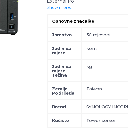
External Po
Show more...
Osnovne znacajke
Jamstvo
36 mjeseci
Jedinica
kom
mjere
Jedinica
kg
mjere
Težina
Zemlja
Taiwan
Podrijetla
Brend
SYNOLOGY INCO
Kućište
Tower server