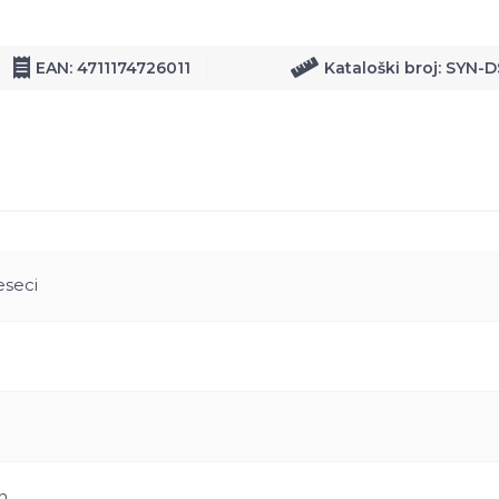
EAN: 4711174726011
Kataloški broj: SYN-
eseci
n