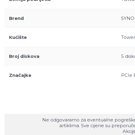
Brend
SYNO
Kućište
Tower
Broj diskova
5 disk
Značajke
PCIe E
Ne odgovaramo za eventualne pogreške nas
artiklima. Sve cijene su preporu
Akcij