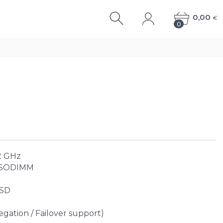
0,00
€
0
0
2 GHz
C SODIMM
SSD
gation / Failover support)