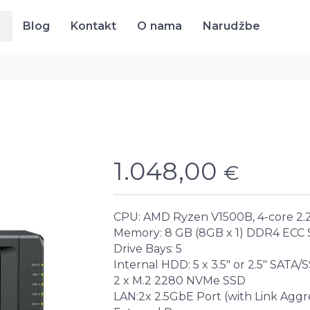
Blog
Kontakt
O nama
Narudžbe
Blog
Kontakt
O nama
Narudžbe
1.048,00
€
CPU: AMD Ryzen V1500B, 4-core 2.
Memory: 8 GB (8GB x 1) DDR4 EC
Drive Bays: 5
Internal HDD: 5 x 3.5" or 2.5" SATA/
2 x M.2 2280 NVMe SSD
LAN:2x 2.5GbE Port (with Link Aggre