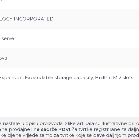
LOGY INCORPORATED
 server
ova
xpansion, Expandable storage capacity, Built-in M.2 slots
tale u opisu proizvoda. Slike artikala su ilustrativne pri
čene prodajne i
ne sadrže PDV!
Za tvrtke registrirane za da
ske cijene vrijede samo za tvrtke koje se bave daljnjom pro