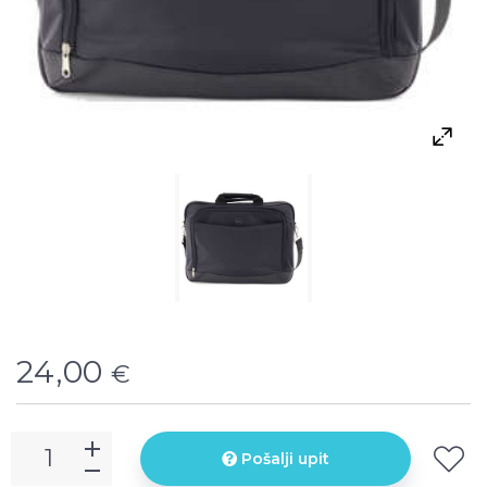
24,00
€
Pošalji upit